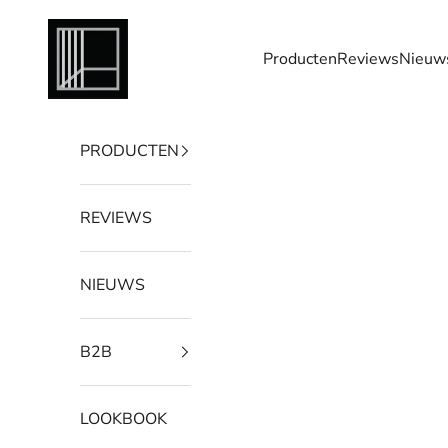
Naar inhoud
Houtenroomdivider
Producten
Reviews
Nieuw
PRODUCTEN
REVIEWS
NIEUWS
B2B
LOOKBOOK