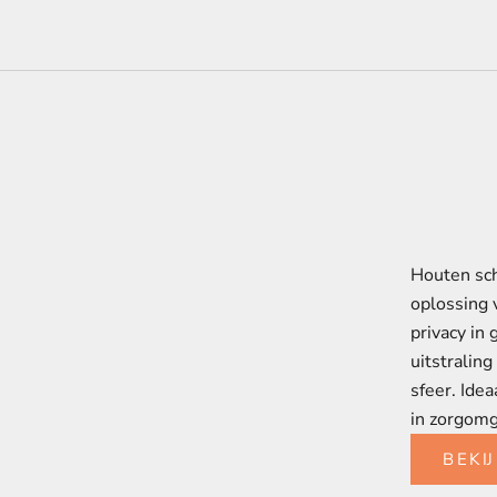
Houten sc
oplossing 
privacy in 
uitstraling
sfeer. Ide
in zorgom
BEKI